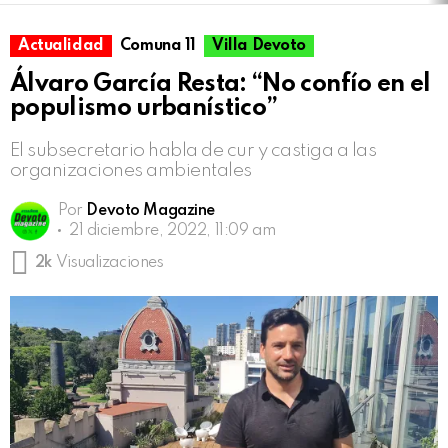
Actualidad
Comuna 11
Villa Devoto
Álvaro García Resta: “No confío en el
populismo urbanístico”
El subsecretario habla de cur y castiga a las
organizaciones ambientales
Por
Devoto Magazine
21 diciembre, 2022, 11:09 am
2k
Visualizaciones