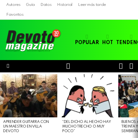
Autores
Guía
Datos
Historial
Leer más tarde
Favoritos
POPULAR
HOT
TENDEN
LOGIN
B
SWITC
SKIN
Menu
LATEST
STORIES
APRENDER GUITARRA CON
“DEL DICHO AL HECHO HAY
BUENOS 
UN MAESTRO EN VILLA
MUCHO TRECHO O MUY
TREINTA 
DEVOTO
POCO”
SEMBRAN