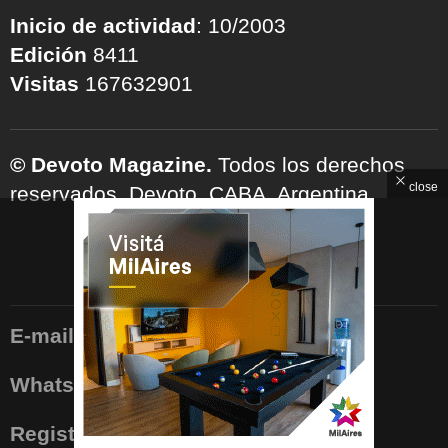
Inicio de actividad
: 10/2003
Edición
8411
Visitas
167632901
© Devoto Magazine.
Todos los derechos
close
reservados. Devoto, CABA, Argentina.
RECEPTORÍA DE AVISOS
E-mail
: devotomagazine@gmail.com
WhatsApp
: 11.5006.9840
Registro Nacional de la Propiedad