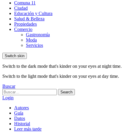
Comuna 11
Ciudad
Educación y Cultura
Salud & Belleza
Propiedades
Comercio
Gastronomía
Moda
Servicios
Switch skin
Switch to the dark mode that's kinder on your eyes at night time.
Switch to the light mode that's kinder on your eyes at day time.
Buscar
Search
Search
for:
Login
Autores
Guía
Datos
Historial
Leer más tarde