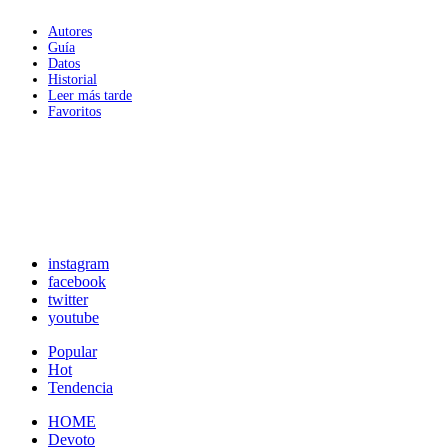
Autores
Guía
Datos
Historial
Leer más tarde
Favoritos
instagram
facebook
twitter
youtube
Popular
Hot
Tendencia
HOME
Devoto