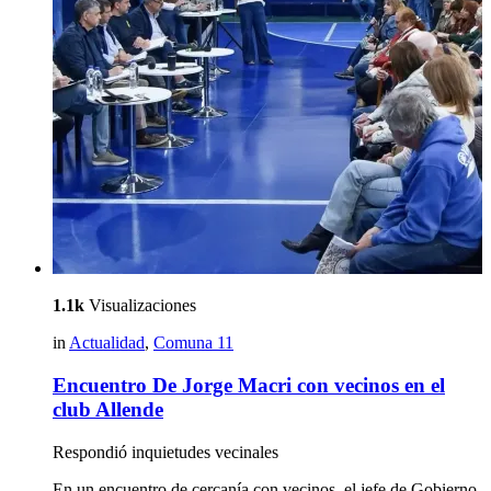
1.1k
Visualizaciones
in
Actualidad
,
Comuna 11
Encuentro De Jorge Macri con vecinos en el
club Allende
Respondió inquietudes vecinales
En un encuentro de cercanía con vecinos, el jefe de Gobierno,