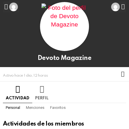
Devoto Magazine
M
Activo hace 1 dia, 12 horas
ACTIVIDAD
PERFIL
Personal
Menciones
Favoritos
Actividades de los miembros