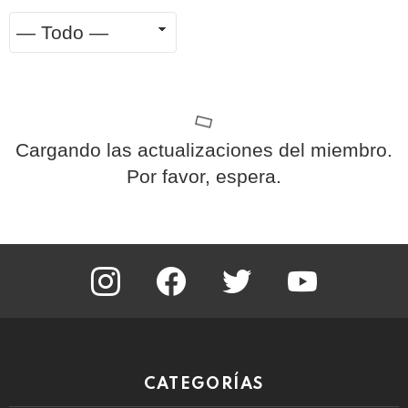
Mostrar:
RSS
Cargando las actualizaciones del miembro.
Por favor, espera.
instagram
facebook
twitter
youtube
CATEGORÍAS