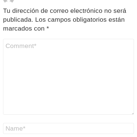
Tu dirección de correo electrónico no será
publicada.
Los campos obligatorios están
marcados con
*
C
o
m
e
n
t
a
r
i
o
*
N
o
m