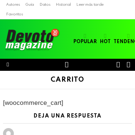
Autores
Guía
Datos
Historial
Leer más tarde
Favoritos
POPULAR
HOT
TENDEN
LOGIN
B
SWITC
SKIN
Menu
CARRITO
[woocommerce_cart]
DEJA UNA RESPUESTA