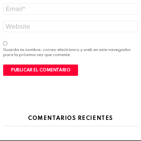
b
C
r
o
e
r
*
r
W
e
e
o
b
e
l
e
Guarda mi nombre, correo electrónico y web en este navegador
c
para la próxima vez que comente.
t
r
ó
n
i
c
o
*
COMENTARIOS RECIENTES