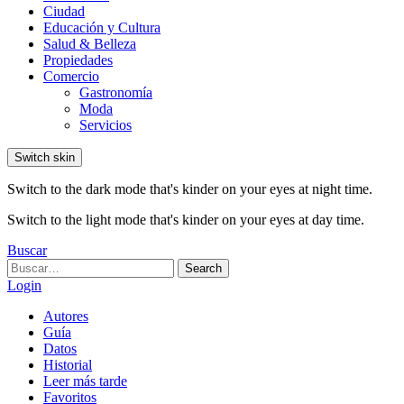
Ciudad
Educación y Cultura
Salud & Belleza
Propiedades
Comercio
Gastronomía
Moda
Servicios
Switch skin
Switch to the dark mode that's kinder on your eyes at night time.
Switch to the light mode that's kinder on your eyes at day time.
Buscar
Search
Search
for:
Login
Autores
Guía
Datos
Historial
Leer más tarde
Favoritos