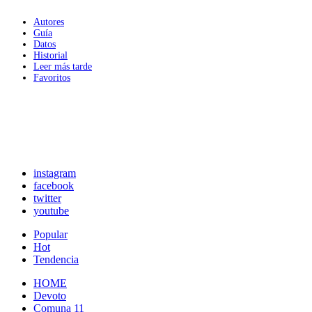
Autores
Guía
Datos
Historial
Leer más tarde
Favoritos
instagram
facebook
twitter
youtube
Popular
Hot
Tendencia
HOME
Devoto
Comuna 11