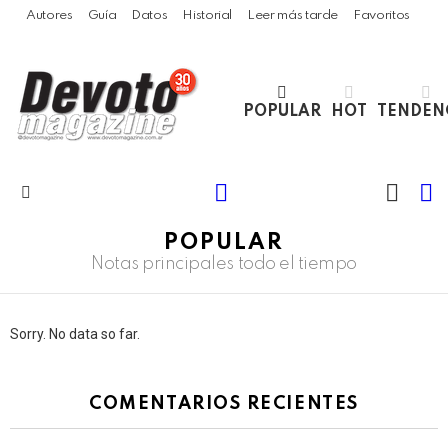
Autores
Guía
Datos
Historial
Leer más tarde
Favoritos
POPULAR
HOT
TENDEN
LOGIN
B
SWITC
SKIN
Menu
POPULAR
Notas principales todo el tiempo
Sorry. No data so far.
COMENTARIOS RECIENTES