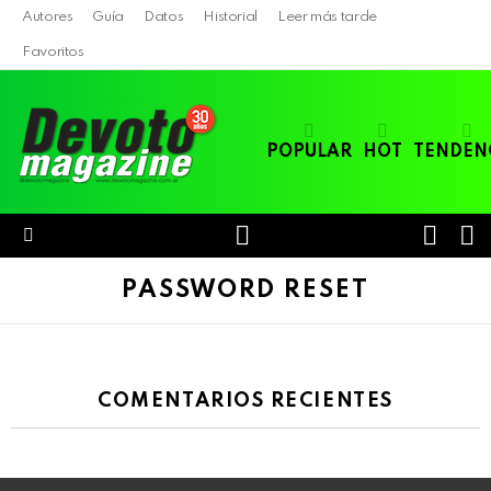
Autores
Guía
Datos
Historial
Leer más tarde
Favoritos
POPULAR
HOT
TENDEN
LOGIN
B
SWITC
SKIN
Menu
PASSWORD RESET
COMENTARIOS RECIENTES