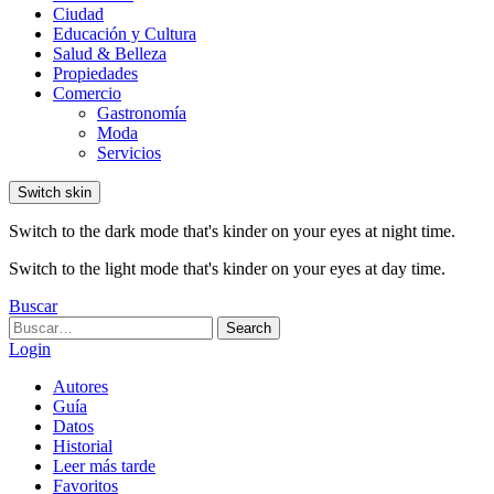
Ciudad
Educación y Cultura
Salud & Belleza
Propiedades
Comercio
Gastronomía
Moda
Servicios
Switch skin
Switch to the dark mode that's kinder on your eyes at night time.
Switch to the light mode that's kinder on your eyes at day time.
Buscar
Search
Search
for:
Login
Autores
Guía
Datos
Historial
Leer más tarde
Favoritos