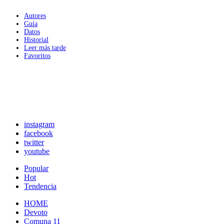
Autores
Guía
Datos
Historial
Leer más tarde
Favoritos
instagram
facebook
twitter
youtube
Popular
Hot
Tendencia
HOME
Devoto
Comuna 11