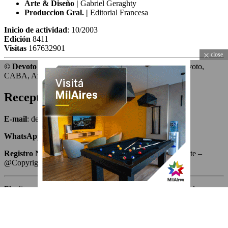
Arte & Diseño |
Gabriel Geraghty
Produccion Gral. |
Editorial Francesa
Inicio de actividad
: 10/2003
Edición
8411
Visitas
167632901
close
© Devoto Magazine.
Todos los derechos reservados. Devoto,
CABA, Argentina.
Receptoría de avisos
E-mail
: devotomagazine@gmail.com
WhatsApp
: 11.5006.9840
Registro Nacional de la Propiedad Intelectual
: en trámite –
@Copyright 2003 – BAMedia Argentina
El editor no se responsabiliza por las opiniones vertidas en los
artículos firmados o con seudónimo, ni por el contenido de los
avisos publicitarios o solicitadas. Todos los derechos reservados.
Prohibida su reproducción total o parcial. Las colaboraciones
firmadas son ad honorem.