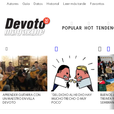
Autores
Guía
Datos
Historial
Leer más tarde
Favoritos
POPULAR
HOT
TENDEN
LOGIN
B
SWITC
SKIN
Menu
LATEST
STORIES
APRENDER GUITARRA CON
“DEL DICHO AL HECHO HAY
BUENOS 
UN MAESTRO EN VILLA
MUCHO TRECHO O MUY
TREINTA 
DEVOTO
POCO”
SEMBRAN