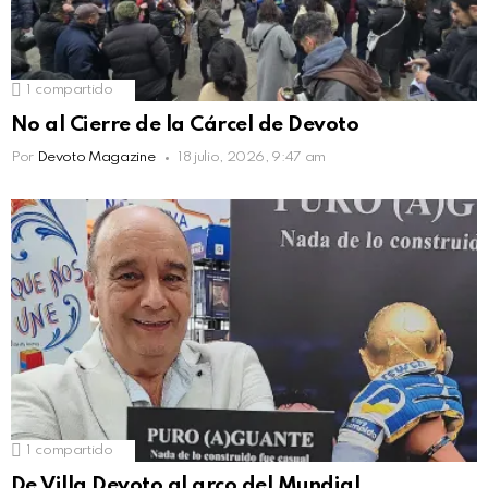
1
compartido
No al Cierre de la Cárcel de Devoto
Por
Devoto Magazine
18 julio, 2026, 9:47 am
1
compartido
De Villa Devoto al arco del Mundial