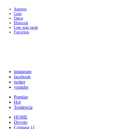
Autores
Guía
Datos
Historial
Leer más tarde
Favoritos
instagram
facebook
twitter
youtube
Popular
Hot
Tendencia
HOME
Devoto
Comuna 11