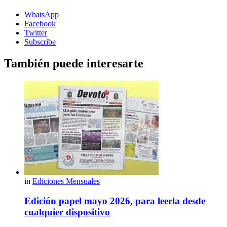
WhatsApp
Facebook
Twitter
Subscribe
También puede interesarte
in
Ediciones Mensuales
Edición papel mayo 2026, para leerla desde
cualquier dispositivo