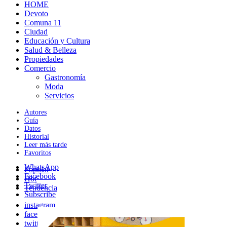
HOME
Devoto
Comuna 11
Ciudad
Educación y Cultura
Salud & Belleza
Propiedades
Comercio
Gastronomía
Moda
Servicios
Autores
Guía
Datos
Historial
Leer más tarde
Favoritos
WhatsApp
Popular
Facebook
Hot
Twitter
Tendencia
Subscribe
instagram
facebook
twitter