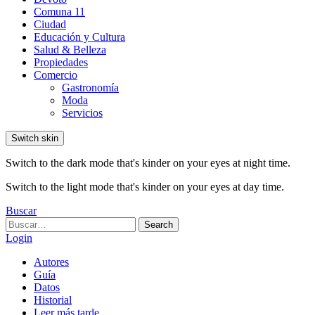
Comuna 11
Ciudad
Educación y Cultura
Salud & Belleza
Propiedades
Comercio
Gastronomía
Moda
Servicios
Switch skin
Switch to the dark mode that's kinder on your eyes at night time.
Switch to the light mode that's kinder on your eyes at day time.
Buscar
Search
Search
for:
Login
Autores
Guía
Datos
Historial
Leer más tarde