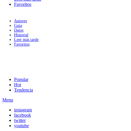
Favoritos
Autores
Guía
Datos
Historial
Leer más tarde
Favoritos
Popular
Hot
Tendencia
Menu
instagram
facebook
twitter
youtube