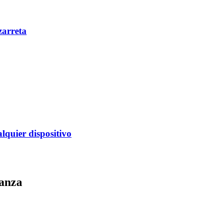
zarreta
alquier dispositivo
danza