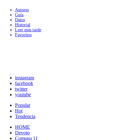
Autores
Guía
Datos
Historial
Leer más tarde
Favoritos
instagram
facebook
twitter
youtube
Popular
Hot
Tendencia
HOME
Devoto
Comuna 11