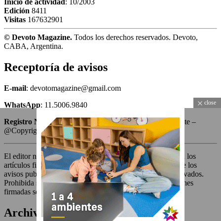
Inicio de actividad
: 10/2003
Edición
8411
Visitas
167632901
© Devoto Magazine.
Todos los derechos reservados. Devoto,
CABA, Argentina.
Receptoría de avisos
E-mail
: devotomagazine@gmail.com
close
WhatsApp
: 11.5006.9840
Registro Nacional de la Propiedad Intelectual
: en trámite –
@Copyright 2003 – BAMedia Argentina
El editor no se responsabiliza por las opiniones vertidas en los
artículos firmados o con seudónimo, ni por el contenido de los
avisos publicitarios o solicitadas. Todos los derechos reservados.
Prohibida su reproducción total o parcial. Las colaboraciones
firmadas son ad honorem.
Archivos