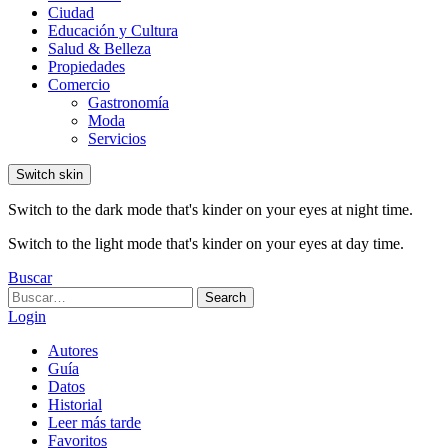
Ciudad
Educación y Cultura
Salud & Belleza
Propiedades
Comercio
Gastronomía
Moda
Servicios
Switch skin
Switch to the dark mode that's kinder on your eyes at night time.
Switch to the light mode that's kinder on your eyes at day time.
Buscar
Search
Search
for:
Login
Autores
Guía
Datos
Historial
Leer más tarde
Favoritos