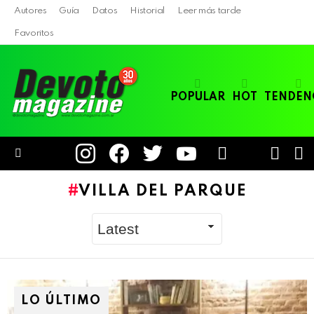
Autores
Guía
Datos
Historial
Leer más tarde
Favoritos
POPULAR
HOT
TENDEN
instagram
facebook
twitter
youtube
LOGIN
B
SWITC
SKIN
Menu
VILLA DEL PARQUE
LO ÚLTIMO