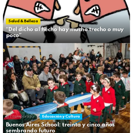
Salud & Belleza
“Del dicho al hecho hay mucho trecho o muy
poco”
1
compartido
Educación y Cultura
Buenos Aires School: treinta y cinco años
sembrando futuro