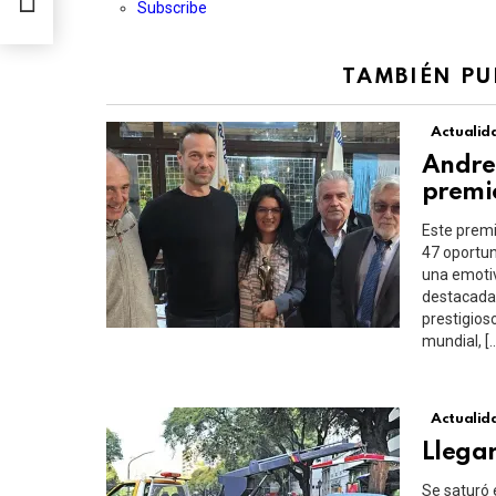
Subscribe
TAMBIÉN PU
Actualid
Andrea
premi
Este premi
47 oportun
una emotiv
destacada 
prestigios
mundial, [
Actualid
Llegar
Se saturó 