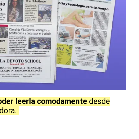
poder leerla comodamente
desde
dora.