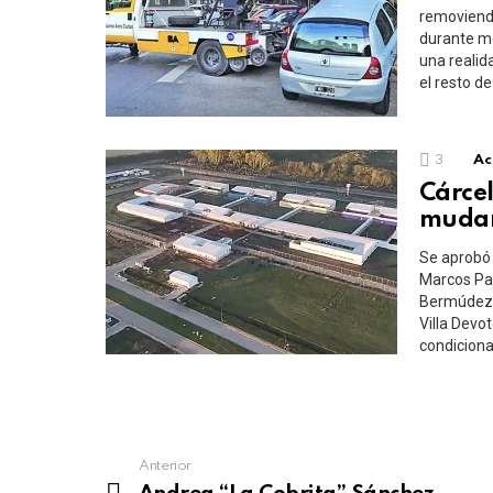
removiendo
durante me
una realid
el resto d
3
Ac
Cárcel
muda
Se aprobó 
Marcos Paz
Bermúdez,
Villa Devo
condiciona
See
Anterior
more