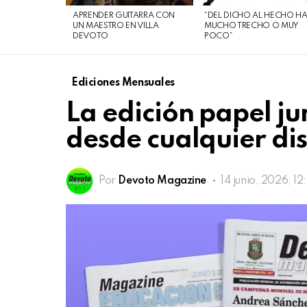
de
APRENDER GUITARRA CON
“DEL DICHO AL HECHO H
agosto
UN MAESTRO EN VILLA
MUCHO TRECHO O MUY
DEVOTO
POCO”
de
2026
Ediciones Mensuales
La edición papel ju
desde cualquier dis
Por
Devoto Magazine
14 junio, 2026, 1