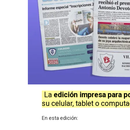
La
edición impresa para 
su celular, tablet o computa
En esta edición: