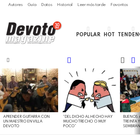
Autores
Guía
Datos
Historial
Leer más tarde
Favoritos
POPULAR
HOT
TENDEN
LOGIN
B
SWITC
SKIN
Menu
LATEST
STORIES
APRENDER GUITARRA CON
“DEL DICHO AL HECHO HAY
BUENOS 
UN MAESTRO EN VILLA
MUCHO TRECHO O MUY
TREINTA 
DEVOTO
POCO”
SEMBRAN