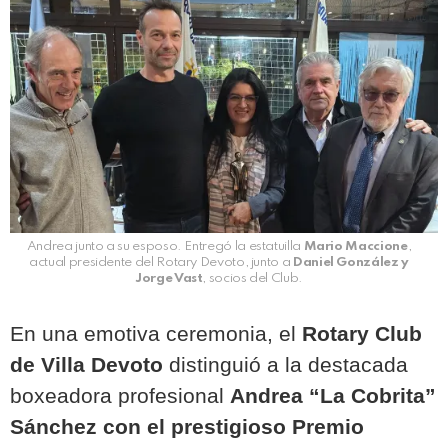
Andrea junto a su esposo. Entregó la estatuilla
Mario Maccione
,
actual presidente del Rotary Devoto, junto a
Daniel González y
Jorge Vast
, socios del Club.
En una emotiva ceremonia, el
Rotary Club
de Villa Devoto
distinguió a la destacada
boxeadora profesional
Andrea “La Cobrita”
Sánchez con el prestigioso Premio