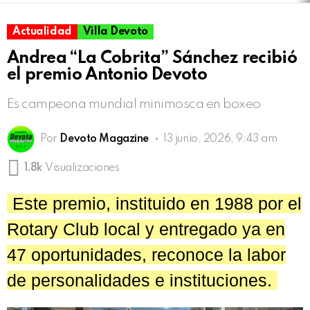
Actualidad
Villa Devoto
Andrea “La Cobrita” Sánchez recibió
el premio Antonio Devoto
Es campeona mundial minimosca en boxeo
Por
Devoto Magazine
13 junio, 2026, 9:43 am
1.8k
Visualizaciones
Este premio, instituido en 1988 por el
Rotary Club local y entregado ya en
47 oportunidades, reconoce la labor
de personalidades e instituciones.