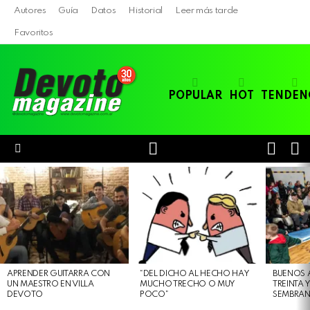
Autores
Guía
Datos
Historial
Leer más tarde
Favoritos
POPULAR
HOT
TENDEN
LOGIN
B
SWITC
SKIN
Menu
LATEST
STORIES
APRENDER GUITARRA CON
“DEL DICHO AL HECHO HAY
BUENOS 
UN MAESTRO EN VILLA
MUCHO TRECHO O MUY
TREINTA 
DEVOTO
POCO”
SEMBRAN