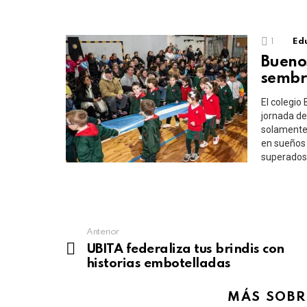
1
Edu
Buenos
sembr
El colegio
jornada de
solamente 
en sueños 
superados 
See
Anterior
more
UBITA federaliza tus brindis con
historias embotelladas
MÁS SOBR