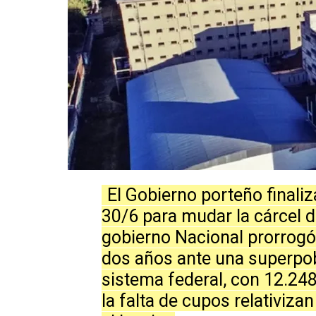
El Gobierno porteño finaliz
30/6 para mudar la cárcel d
gobierno Nacional prorrogó
dos años ante una superpob
sistema federal, con 12.248
la falta de cupos relativizan