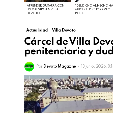
de
APRENDER GUITARRA CON
“DEL DICHO AL HECHO H
agosto
UN MAESTRO EN VILLA
MUCHO TRECHO O MUY
DEVOTO
POCO”
de
2026
Actualidad
Villa Devoto
Cárcel de Villa De
penitenciaria y dud
Por
Devoto Magazine
13 junio, 2026, 8: