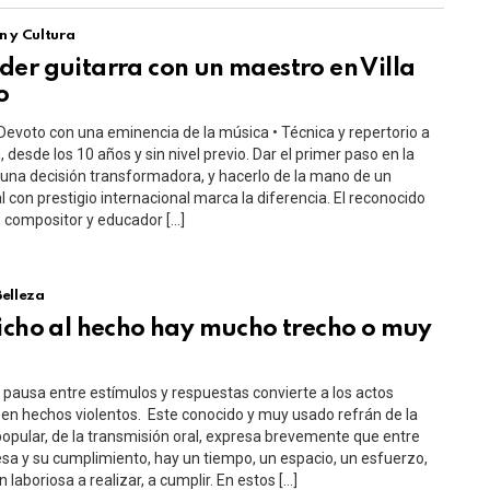
n y Cultura
er guitarra con un maestro en Villa
o
Devoto con una eminencia de la música • Técnica y repertorio a
, desde los 10 años y sin nivel previo. Dar el primer paso en la
una decisión transformadora, y hacerlo de la mano de un
l con prestigio internacional marca la diferencia. El reconocido
a, compositor y educador […]
Belleza
icho al hecho hay mucho trecho o muy
e pausa entre estímulos y respuestas convierte a los actos
 en hechos violentos. Este conocido y muy usado refrán de la
popular, de la transmisión oral, expresa brevemente que entre
a y su cumplimiento, hay un tiempo, un espacio, un esfuerzo,
 laboriosa a realizar, a cumplir. En estos […]