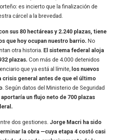
porteño: es incierto que la finalización de
stra cárcel a la brevedad.
on sus 80 hectáreas y 2.240 plazas, tiene
sos que hoy ocupan nuestro barrio.
No
tan otra historia.
El sistema federal aloja
932 plazas.
Con más de 4.000 detenidos
nciario que ya está al límite,
los nuevos
 crisis general antes de que el último
o
. Según datos del Ministerio de Seguridad
 aportaría un flujo neto de 700 plazas
eral.
 entre dos gestiones.
Jorge Macri ha sido
erminar la obra —cuya etapa 4 costó casi