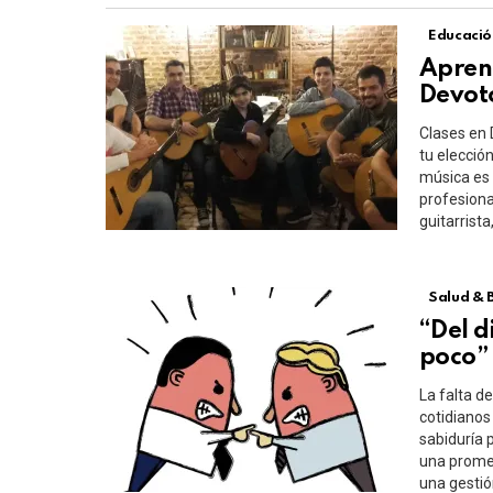
Educació
Aprend
Devot
Clases en 
tu elección
música es 
profesiona
guitarrist
Salud & 
“Del d
poco”
La falta d
cotidianos
sabiduría 
una promes
una gestión