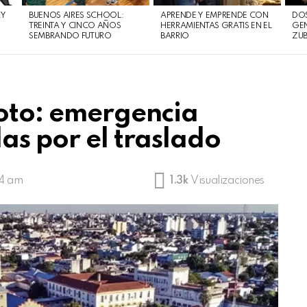
AY
BUENOS AIRES SCHOOL:
APRENDE Y EMPRENDE CON
DOS
TREINTA Y CINCO AÑOS
HERRAMIENTAS GRATIS EN EL
GEN
SEMBRANDO FUTURO
BARRIO
ZUB
voto: emergencia
as por el traslado
14 am
1.3k
Visualizaciones