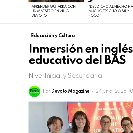
de
APRENDER GUITARRA CON
“DEL DICHO AL HECHO H
agosto
UN MAESTRO EN VILLA
MUCHO TRECHO O MUY
DEVOTO
POCO”
de
2026
Educación y Cultura
Inmersión en ingl
educativo del BAS
Nivel Inicial y Secundaria
Por
Devoto Magazine
24 junio, 2026, 1