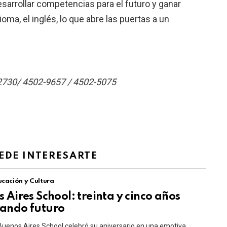
esarrollar competencias para el futuro y ganar
ma, el inglés, lo que abre las puertas a un
2730
/
4502-9657 / 4502-5075
EDE INTERESARTE
cación y Cultura
 Aires School: treinta y cinco años
ando futuro
 Buenos Aires School celebró su aniversario en una emotiva