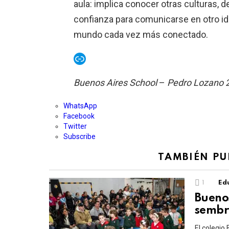
aula: implica conocer otras culturas, d
confianza para comunicarse en otro idio
mundo cada vez más conectado.
Enlace
Buenos Aires School
–
Pedro Lozano 
WhatsApp
Facebook
Twitter
Subscribe
TAMBIÉN PU
1
Edu
Buenos
sembr
El colegio