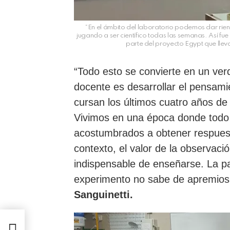
“En el ámbito del laboratorio podemos dar rien
jugando a ser científico todas las semanas. Así 
parte del proyecto Egypt que lle
“Todo esto se convierte en un ver
docente es desarrollar el pensamie
cursan los últimos cuatro años de
Vivimos en una época donde todo e
acostumbrados a obtener respuest
contexto, el valor de la observaci
indispensable de enseñarse. La pa
experimento no sabe de apremios.
Sanguinetti.
se