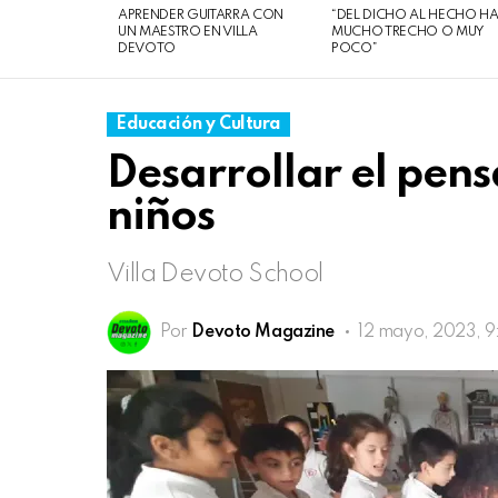
08
APRENDER GUITARRA CON
“DEL DICHO AL HECHO H
de
UN MAESTRO EN VILLA
MUCHO TRECHO O MUY
DEVOTO
POCO”
agosto
de
2026
Educación y Cultura
Desarrollar el pen
niños
Villa Devoto School
Por
Devoto Magazine
12 mayo, 2023, 