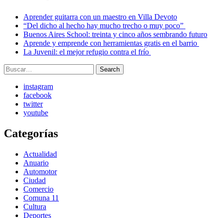
Aprender guitarra con un maestro en Villa Devoto
“Del dicho al hecho hay mucho trecho o muy poco”
Buenos Aires School: treinta y cinco años sembrando futuro
Aprende y emprende con herramientas gratis en el barrio
La Juvenil: el mejor refugio contra el frío
Search
Search
for:
instagram
facebook
twitter
youtube
Categorías
Actualidad
Anuario
Automotor
Ciudad
Comercio
Comuna 11
Cultura
Deportes