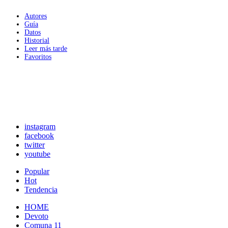
Autores
Guía
Datos
Historial
Leer más tarde
Favoritos
instagram
facebook
twitter
youtube
Popular
Hot
Tendencia
HOME
Devoto
Comuna 11