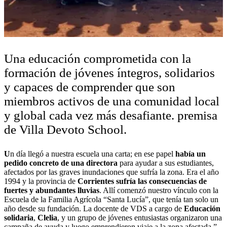
Una educación comprometida con la
formación de jóvenes íntegros, solidarios
y capaces de comprender que son
miembros activos de una comunidad local
y global cada vez más desafiante. premisa
de Villa Devoto School.
U
n día llegó a nuestra escuela una carta; en ese papel
había un
pedido concreto de una directora
para ayudar a sus estudiantes,
afectados por las graves inundaciones que sufría la zona. Era el año
1994 y la provincia de
Corrientes
sufría las consecuencias de
fuertes y abundantes lluvias
. Allí comenzó nuestro vínculo con la
Escuela de la Familia Agrícola “Santa Lucía”, que tenía tan solo un
año desde su fundación. La docente de VDS a cargo de
Educación
solidaria
,
Clelia
, y un grupo de jóvenes entusiastas organizaron una
campaña de ayuda y luego emprendieron viaje a la zona afectada.”