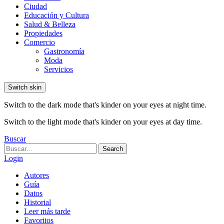
Ciudad
Educación y Cultura
Salud & Belleza
Propiedades
Comercio
Gastronomía
Moda
Servicios
Switch skin
Switch to the dark mode that's kinder on your eyes at night time.
Switch to the light mode that's kinder on your eyes at day time.
Buscar
Search
Search
for:
Login
Autores
Guía
Datos
Historial
Leer más tarde
Favoritos