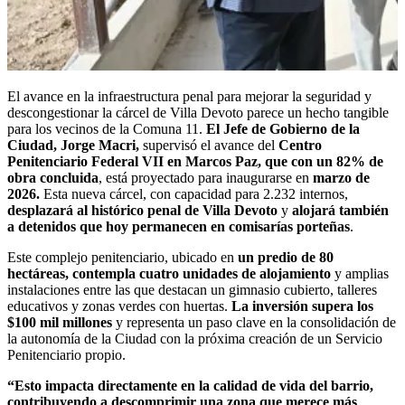
El avance en la infraestructura penal para mejorar la seguridad y
descongestionar la cárcel de Villa Devoto parece un hecho tangible
para los vecinos de la Comuna 11.
El Jefe de Gobierno de la
Ciudad, Jorge Macri,
supervisó el avance del
Centro
Penitenciario Federal VII en Marcos Paz, que con un 82% de
obra concluida
, está proyectado para inaugurarse en
marzo de
2026.
Esta nueva cárcel, con capacidad para 2.232 internos,
desplazará al histórico penal de Villa Devoto
y
alojará también
a detenidos que hoy permanecen en comisarías porteñas
.
Este complejo penitenciario, ubicado en
un predio de 80
hectáreas, contempla cuatro unidades de alojamiento
y amplias
instalaciones entre las que destacan un gimnasio cubierto, talleres
educativos y zonas verdes con huertas.
La inversión supera los
$100 mil millones
y representa un paso clave en la consolidación de
la autonomía de la Ciudad con la próxima creación de un Servicio
Penitenciario propio.
“Esto impacta directamente en la calidad de vida del barrio,
contribuyendo a descomprimir una zona que merece más