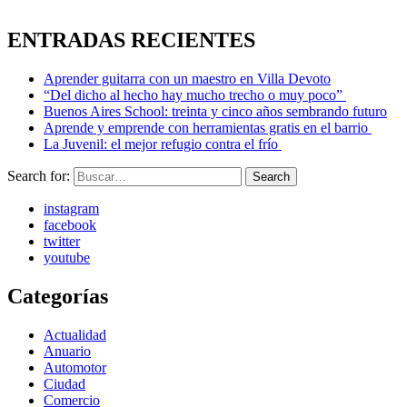
ENTRADAS RECIENTES
Aprender guitarra con un maestro en Villa Devoto
“Del dicho al hecho hay mucho trecho o muy poco”
Buenos Aires School: treinta y cinco años sembrando futuro
Aprende y emprende con herramientas gratis en el barrio
La Juvenil: el mejor refugio contra el frío
Search for:
Search
instagram
facebook
twitter
youtube
Categorías
Actualidad
Anuario
Automotor
Ciudad
Comercio