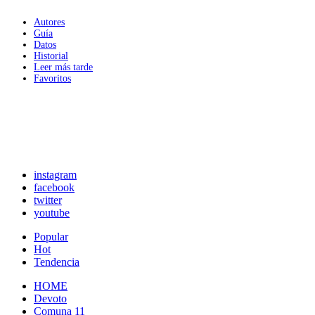
Autores
Guía
Datos
Historial
Leer más tarde
Favoritos
instagram
facebook
twitter
youtube
Popular
Hot
Tendencia
HOME
Devoto
Comuna 11