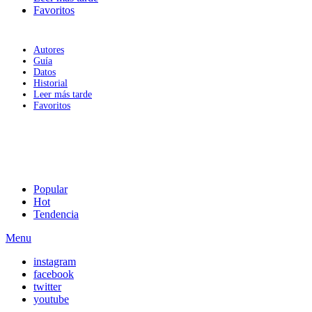
Favoritos
Autores
Guía
Datos
Historial
Leer más tarde
Favoritos
Popular
Hot
Tendencia
Menu
instagram
facebook
twitter
youtube