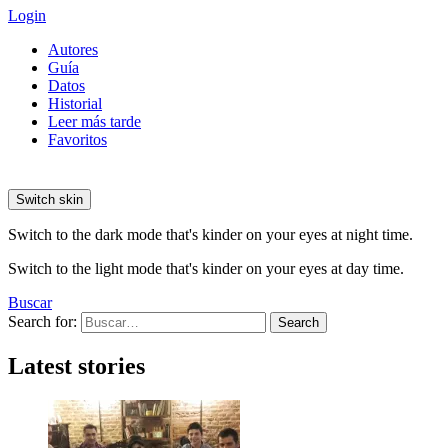
Login
Autores
Guía
Datos
Historial
Leer más tarde
Favoritos
Switch skin
Switch to the dark mode that's kinder on your eyes at night time.
Switch to the light mode that's kinder on your eyes at day time.
Buscar
Search for:
Search
Latest stories