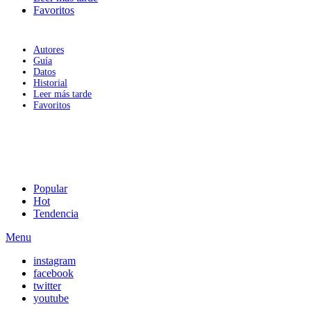
Favoritos
Autores
Guía
Datos
Historial
Leer más tarde
Favoritos
Popular
Hot
Tendencia
Menu
instagram
facebook
twitter
youtube