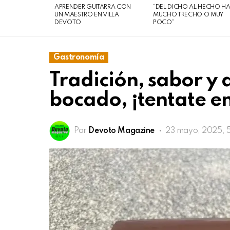
07
APRENDER GUITARRA CON
“DEL DICHO AL HECHO H
de
UN MAESTRO EN VILLA
MUCHO TRECHO O MUY
DEVOTO
POCO”
agosto
de
2026
Gastronomía
Tradición, sabor y
bocado, ¡tentate en
Por
Devoto Magazine
23 mayo, 2025, 