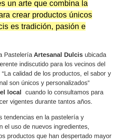
es un arte que combina la
para crear productos únicos
is es tradición, pasión e
 Pastelería
Artesanal Dulcis
ubicada
ferente indiscutido para los vecinos del
o “La calidad de los productos, el sabor y
anal son únicos y personalizados”
del local
cuando lo consultamos para
cer vigentes durante tantos años.
 tendencias en la pastelería y
n el uso de nuevos ingredientes,
 los productos que han despertado mayor