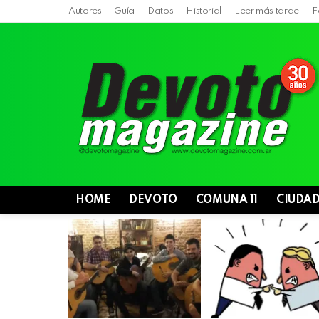
Autores
Guía
Datos
Historial
Leer más tarde
F
HOME
DEVOTO
COMUNA 11
CIUDA
LATEST
STORIES
Villa
Devoto,