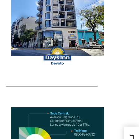
Curs
emp