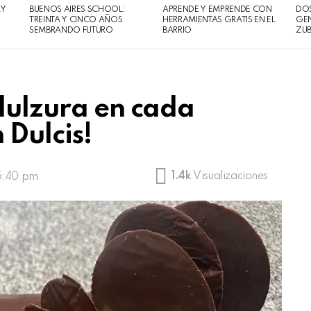
AY
BUENOS AIRES SCHOOL:
APRENDE Y EMPRENDE CON
DOS
TREINTA Y CINCO AÑOS
HERRAMIENTAS GRATIS EN EL
GEN
SEMBRANDO FUTURO
BARRIO
ZUB
 dulzura en cada
 Dulcis!
1.4k
Visualizaciones
5:40 pm