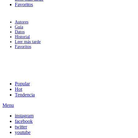
Favoritos
Autores
Guía
Datos
Historial
Leer más tarde
Favoritos
Popular
Hot
Tendencia
Menu
instagram
facebook
twitter
youtube