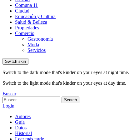
Comuna 11
Ciudad
Educación y Cultura
Salud & Belleza
Propiedades
Comercio
Gastronomía
Moda
Servicios
Switch skin
Switch to the dark mode that's kinder on your eyes at night time.
Switch to the light mode that's kinder on your eyes at day time.
Buscar
Search
Search
for:
Login
Autores
Guía
Datos
Historial
Leer más tarde