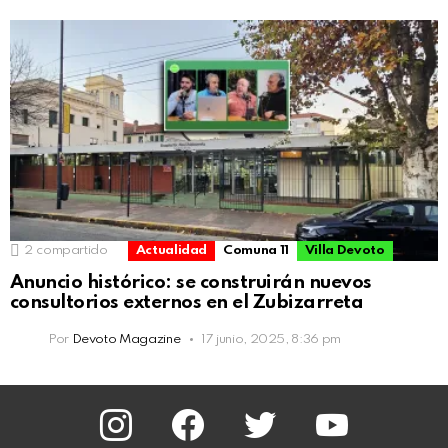
2
compartido
Actualidad
Comuna 11
Villa Devoto
Anuncio histórico: se construirán nuevos
consultorios externos en el Zubizarreta
Por
Devoto Magazine
17 junio, 2025, 8:36 pm
instagram
facebook
twitter
youtube