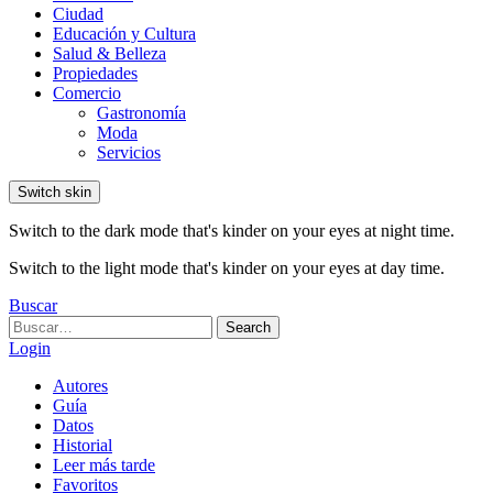
Ciudad
Educación y Cultura
Salud & Belleza
Propiedades
Comercio
Gastronomía
Moda
Servicios
Switch skin
Switch to the dark mode that's kinder on your eyes at night time.
Switch to the light mode that's kinder on your eyes at day time.
Buscar
Search
Search
for:
Login
Autores
Guía
Datos
Historial
Leer más tarde
Favoritos