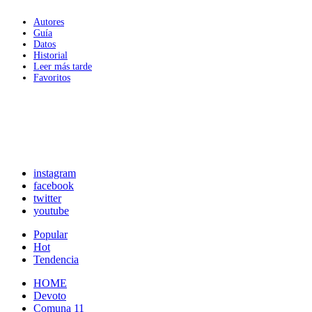
Autores
Guía
Datos
Historial
Leer más tarde
Favoritos
instagram
facebook
twitter
youtube
Popular
Hot
Tendencia
HOME
Devoto
Comuna 11