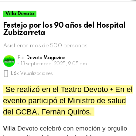
Villa Devoto
Festejo por los 90 años del Hospital
Zubizarreta
Asistieron más de 500 personas
Por
Devoto Magazine
13 septiembre, 2025, 9:05 am
1.6k
Visualizaciones
Se realizó en el Teatro Devoto • En el
evento participó el Ministro de salud
del GCBA, Fernán Quirós.
V
illa Devoto celebró con emoción y orgullo