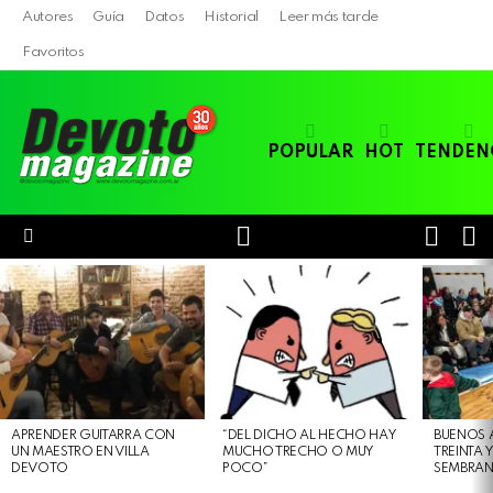
Autores
Guía
Datos
Historial
Leer más tarde
Favoritos
POPULAR
HOT
TENDEN
LOGIN
B
SWITC
SKIN
Menu
LATEST
STORIES
APRENDER GUITARRA CON
“DEL DICHO AL HECHO HAY
BUENOS 
UN MAESTRO EN VILLA
MUCHO TRECHO O MUY
TREINTA 
DEVOTO
POCO”
SEMBRAN