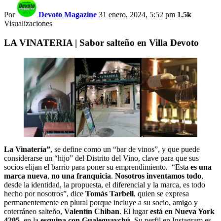
Por
Devoto Magazine
31 enero, 2024, 5:52 pm
1.5k
Visualizaciones
LA VINATERIA | Sabor salteño en Villa Devoto
La Vinatería”
, se define como un “bar de vinos”, y que puede
considerarse un “hijo” del Distrito del Vino, clave para que sus
socios elijan el barrio para poner su emprendimiento. “Esta
es una
marca nueva
,
no una franquicia
.
Nosotros inventamos todo
,
desde la identidad, la propuesta, el diferencial y la marca, es todo
hecho por nosotros”, dice
Tomás Tarbell
, quien se expresa
permanentemente en plural porque incluye a su socio, amigo y
coterráneo salteño,
Valentín Chiban
. El lugar
está en Nueva York
4205
, en la
esquina con Gualeguaychú
. Su perfil en Instagram es