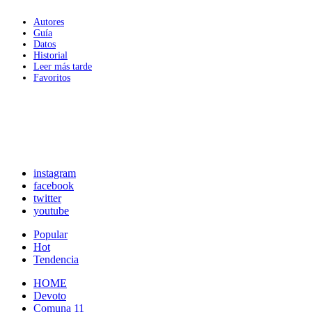
Autores
Guía
Datos
Historial
Leer más tarde
Favoritos
instagram
facebook
twitter
youtube
Popular
Hot
Tendencia
HOME
Devoto
Comuna 11