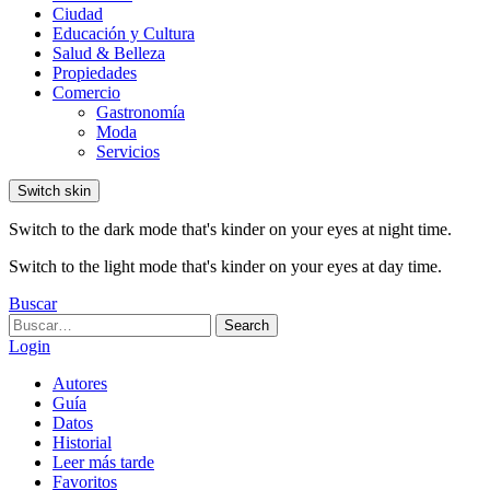
Ciudad
Educación y Cultura
Salud & Belleza
Propiedades
Comercio
Gastronomía
Moda
Servicios
Switch skin
Switch to the dark mode that's kinder on your eyes at night time.
Switch to the light mode that's kinder on your eyes at day time.
Buscar
Search
Search
for:
Login
Autores
Guía
Datos
Historial
Leer más tarde
Favoritos