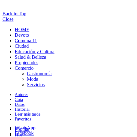
Back to Top
Close
HOME
Devoto
Comuna 11
Ciudad
Educación y Cultura
Salud & Belleza
Propiedades
Comercio
Gastronomía
Moda
Servicios
Autores
Guía
Datos
Historial
Leer más tarde
Favoritos
WhatsApp
Popular
Facebook
Hot