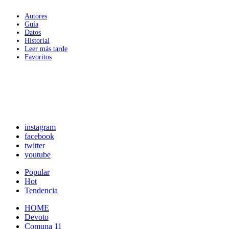
Autores
Guía
Datos
Historial
Leer más tarde
Favoritos
instagram
facebook
twitter
youtube
Popular
Hot
Tendencia
HOME
Devoto
Comuna 11