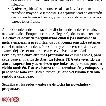
dominados por ello. Trabajar la frustración, la comparación, el
miedo…
A nivel espiritual
, superarse es alinear la vida con un
propósito mayor a lo temporal. La espiritualidad da dirección
cuando no tenemos fuerzas, y sentido cuando el esfuerzo no
parece tener frutos.
Aquí es donde la determinación y disciplina dejan de ser palabras
motivacionales. Porque crecer no es llegar rápido, es no detenerse.
La clave es dejar de preguntarnos cuán lejos estamos de la
meta y empezar a preguntarnos cuán comprometidos estamos
con el camino.
Si la decisión es firme y el proceso constante, el
avance deja de ser una promesa y se vuelve una realidad.
Pero hay una clave aún más profunda: no caminar solos, poner
cada paso en manos de Dios. La Iglesia TDA está viviendo un
año en superación y es su deseo que todas las personas puedan
vivirlo también. Eso se alcanza con determinación y enfoque, sí,
pero sobre todo con Dios al timón, guiando el rumbo y dando
sentido a cada paso.
Seguilos en las redes y enterate
de
todas las novedades y
propuestas.
Instagram
Facebook
Enlace