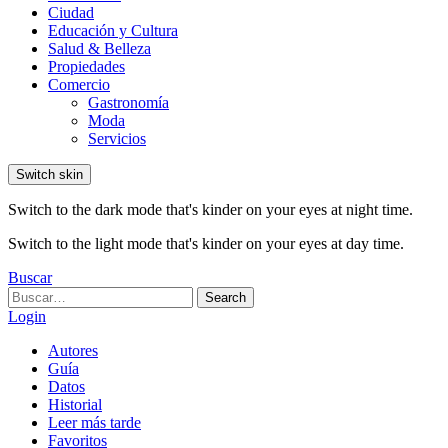
Ciudad
Educación y Cultura
Salud & Belleza
Propiedades
Comercio
Gastronomía
Moda
Servicios
Switch skin
Switch to the dark mode that's kinder on your eyes at night time.
Switch to the light mode that's kinder on your eyes at day time.
Buscar
Search
Search
for:
Login
Autores
Guía
Datos
Historial
Leer más tarde
Favoritos