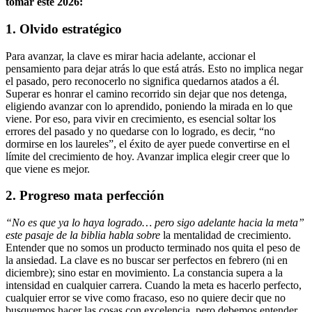
tomar este 2026:
1. Olvido estratégico
Para avanzar, la clave es mirar hacia adelante, accionar el
pensamiento para dejar atrás lo que está atrás. Esto no implica negar
el pasado, pero reconocerlo no significa quedarnos atados a él.
Superar es honrar el camino recorrido sin dejar que nos detenga,
eligiendo avanzar con lo aprendido, poniendo la mirada en lo que
viene. Por eso, para vivir en crecimiento, es esencial soltar los
errores del pasado y no quedarse con lo logrado, es decir, “no
dormirse en los laureles”, el éxito de ayer puede convertirse en el
límite del crecimiento de hoy. Avanzar implica elegir creer que lo
que viene es mejor.
2. Progreso mata perfección
“No es que ya lo haya logrado… pero sigo adelante hacia la meta”
este pasaje de la biblia habla sobre
la mentalidad de crecimiento.
Entender que no somos un producto terminado nos quita el peso de
la ansiedad. La clave es no buscar ser perfectos en febrero (ni en
diciembre); sino estar en movimiento. La constancia supera a la
intensidad en cualquier carrera. Cuando la meta es hacerlo perfecto,
cualquier error se vive como fracaso, eso no quiere decir que no
busquemos hacer las cosas con excelencia, pero debemos entender