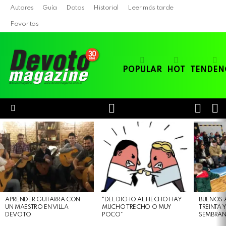
Autores
Guía
Datos
Historial
Leer más tarde
Favoritos
POPULAR
HOT
TENDEN
LOGIN
B
SWITC
SKIN
Menu
LATEST
STORIES
APRENDER GUITARRA CON
“DEL DICHO AL HECHO HAY
BUENOS 
UN MAESTRO EN VILLA
MUCHO TRECHO O MUY
TREINTA 
DEVOTO
POCO”
SEMBRAN