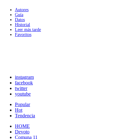
Autores
Guía
Datos
Historial
Leer más tarde
Favoritos
instagram
facebook
twitter
youtube
Popular
Hot
Tendencia
HOME
Devoto
Comuna 11