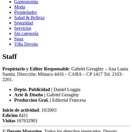
Gastronomía
Moda
Propiedades
Salud & Belleza
Seguridad
Servicios
Sin categoría
Snax
Villa Devoto
Staff
Propietario y Editor Responsable
: Gabriel Geraghty – Ana Laura
Santisi. Dirección: Mónaco 4416 – CABA – CP 1417
Tel. 2103-
2201.
Depto. Publicidad |
Daniel Loggia
Arte & Diseño |
Gabriel Geraghty
Produccion Gral. |
Editorial Francesa
Inicio de actividad
: 10/2003
Edición
8411
Visitas
167632901
© Devoto Magazine.
Todos los derechos reservados. Devoto,