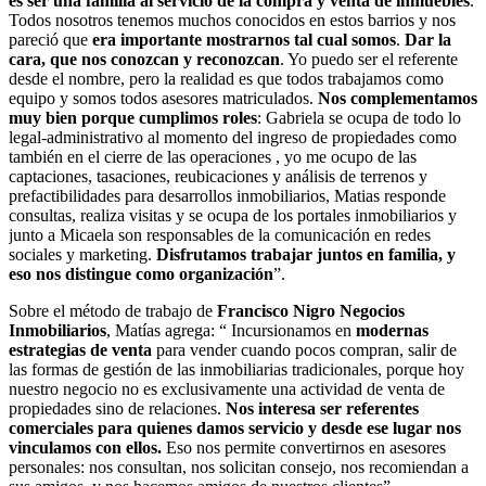
es ser una familia al servicio de la compra y venta de inmuebles
.
Todos nosotros tenemos muchos conocidos en estos barrios y nos
pareció que
era importante mostrarnos tal cual somos
.
Dar la
cara, que nos conozcan y reconozcan
.
Yo puedo ser el referente
desde el nombre, pero la realidad es que todos trabajamos como
equipo y somos todos asesores matriculados.
Nos complementamos
muy bien porque cumplimos roles
: Gabriela se ocupa de todo lo
legal-administrativo al momento del ingreso de propiedades como
también en el cierre de las operaciones , yo me ocupo de las
captaciones, tasaciones, reubicaciones y análisis de terrenos y
prefactibilidades para desarrollos inmobiliarios, Matias responde
consultas, realiza visitas y se ocupa de los portales inmobiliarios y
junto a Micaela son responsables de la comunicación en redes
sociales y marketing.
Disfrutamos trabajar juntos en familia, y
eso nos distingue como organización
”
.
Sobre el método de trabajo de
Francisco Nigro Negocios
Inmobiliarios
, Matías agrega: “ Incursionamos en
modernas
estrategias de venta
para vender cuando pocos compran, salir de
las formas de gestión de las inmobiliarias tradicionales, porque hoy
nuestro negocio no es exclusivamente una actividad de venta de
propiedades sino de relaciones.
Nos interesa ser referentes
comerciales para quienes damos servicio y desde ese lugar nos
vinculamos con ellos.
Eso nos permite convertirnos en asesores
personales: nos consultan, nos solicitan consejo, nos recomiendan a