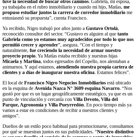
tuve la necesidad de buscar otros caminos
.
Gabriela, mi esposa,
ya trabajaba en el rubro inmobiliario y cuando mi hijo, Matías,
me
propuso estudiar juntos la carrera de corredor inmobiliario
me
entusiasmó su propuesta”, cuenta Francisco.
Ya recibido, Nigro trabajó por años junto a
Gustavo Ortolá
,
reconocido consultor del sector. “Gustavo es alguien al que
tanto
Gabriela como yo estamos muy agradecidos por todo lo que nos
permitió crecer y aprender
”, asegura. “Con el tiempo y
naturalmente,
fue creciendo la necesidad de armar nuestro
proyecto propio
. Ya Matías estaba recibido y nuestras hijas
Micaela
y Martina
, todos egresados del Copello, nos alentaban a
animarnos. Y aquí estamos,
atendiendo nuestra propia cartera de
clientes y a días de inaugurar nuestra oficina
. Estamos felices”.
El local de
Francisco Nigro Negocios Inmobiliarios
está ubicado
en la esquina de
Avenida Nazca N° 3609 esquina Navarro
. “Nos
gustó por que es un lugar geográficamente estratégico, ya que es un
punto de vinculación y cercanía con
Villa Devoto, Villa del
Parque, Agronomía y Villa Pueyrredón
.
En poco tiempo más ya
vamos a estar en condiciones de recibir a nuestros clientes y
amigos”.
Dueños de un estilo poco habitual para promocionarse, consultamos
por qué se muestran juntos en sus publicidades.
“
Nuestro distintivo