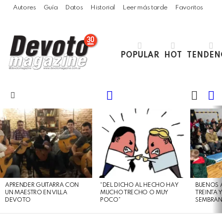
Autores
Guía
Datos
Historial
Leer más tarde
Favoritos
POPULAR
HOT
TENDEN
LOGIN
B
SWITC
SKIN
Menu
LATEST
STORIES
APRENDER GUITARRA CON
“DEL DICHO AL HECHO HAY
BUENOS 
UN MAESTRO EN VILLA
MUCHO TRECHO O MUY
TREINTA 
DEVOTO
POCO”
SEMBRAN