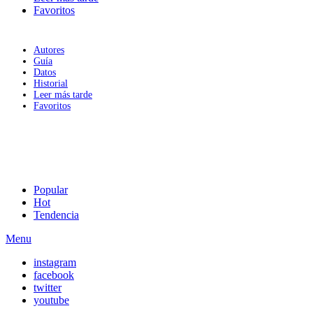
Favoritos
Autores
Guía
Datos
Historial
Leer más tarde
Favoritos
Popular
Hot
Tendencia
Menu
instagram
facebook
twitter
youtube