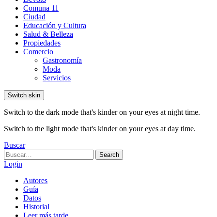
Comuna 11
Ciudad
Educación y Cultura
Salud & Belleza
Propiedades
Comercio
Gastronomía
Moda
Servicios
Switch skin
Switch to the dark mode that's kinder on your eyes at night time.
Switch to the light mode that's kinder on your eyes at day time.
Buscar
Search
Search
for:
Login
Autores
Guía
Datos
Historial
Leer más tarde