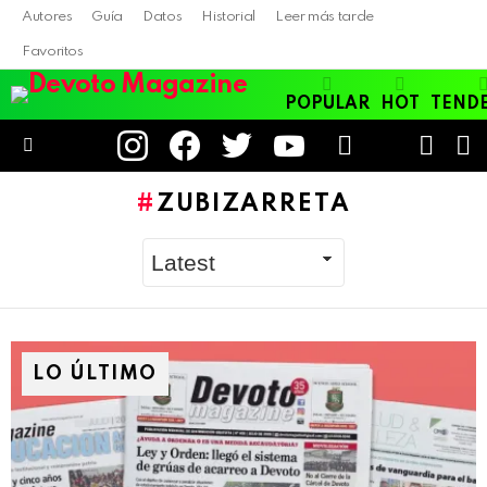
Autores
Guía
Datos
Historial
Leer más tarde
Favoritos
POPULAR
HOT
TEND
instagram
facebook
twitter
youtube
LOGIN
B
SWITC
SKIN
Menu
ZUBIZARRETA
LO ÚLTIMO