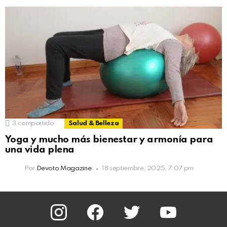
3
compartido
Salud & Belleza
Yoga y mucho más bienestar y armonía para
una vida plena
Por
Devoto Magazine
18 septiembre, 2025, 7:07 pm
instagram
facebook
twitter
youtube