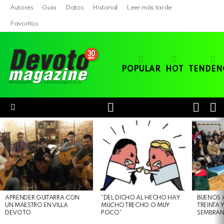
Autores
Guía
Datos
Historial
Leer más tarde
Favoritos
POPULAR
HOT
TENDEN
LOGIN
B
SWITC
SKIN
Menu
LATEST
STORIES
APRENDER GUITARRA CON
“DEL DICHO AL HECHO HAY
BUENOS 
UN MAESTRO EN VILLA
MUCHO TRECHO O MUY
TREINTA 
DEVOTO
POCO”
SEMBRAN