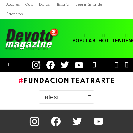
Autores
Guía
Datos
Historial
Leer más tarde
Favoritos
POPULAR
HOT
TENDEN
instagram
facebook
twitter
youtube
LOGIN
B
SWITC
SKIN
Menu
FUNDACION TEATRARTE
instagram
facebook
twitter
youtube