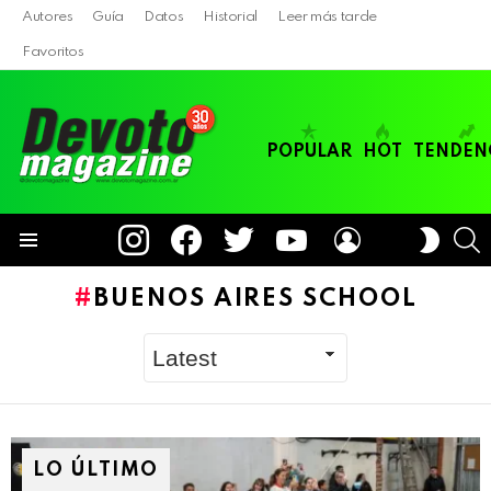
Autores
Guía
Datos
Historial
Leer más tarde
Favoritos
POPULAR
HOT
TENDEN
instagram
facebook
twitter
youtube
LOGIN
B
SWITC
SKIN
Menu
BUENOS AIRES SCHOOL
LO ÚLTIMO