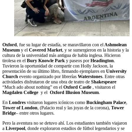
Oxford
, fue su lugar de estadía, se maravillaron con el
Ashmolean
Museum
y el
Covered Market
, y se sumergieron en la historia y la
cultura de la universidad más antigua de habla inglesa. Hicieron
tirolesa en el
Bury Knowle Park
y paseos por
Headington
.
Tuvieron la oportunidad de compartir con Holly Jackson, la
presentación de su último libro, firmando ejemplares en
University
Church
evento organizado por librerías
Waterstones
. Entre otras
actividades disfrutaron de una obra de teatro de
Shakespeare
“Much ado about nothing” en el
Oxford Castle
, visitaron el
Magdalen College
y el
Oxford Illusion Museum
.
En
Londres
visitaron lugares icónicos como
Buckingham Palace
,
Tower of London
, (Palacio real y las joyas de la corona),
Tower
Bridge
– entre otros lugares.
Pero la aventura no se detuvo ahí. Los estudiantes también viajaron
a
Liverpool
, donde exploraron estadios de fútbol legendarios y se