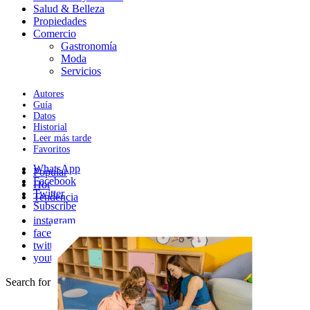
Salud & Belleza
Propiedades
Comercio
Gastronomía
Moda
Servicios
Autores
Guía
Datos
Historial
Leer más tarde
Favoritos
WhatsApp
Popular
Facebook
Hot
Twitter
Tendencia
Subscribe
instagram
facebook
twitter
youtube
Search for:
Search