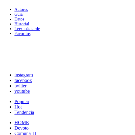
Autores
Guía
Datos
Historial
Leer más tarde
Favoritos
instagram
facebook
twitter
youtube
Popular
Hot
Tendencia
HOME
Devoto
Comuna 11