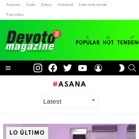
Autores
Guía
Datos
Historial
Leer más tarde
Favoritos
POPULAR
HOT
TENDEN
instagram
facebook
twitter
youtube
LOGIN
B
SWITC
SKIN
Menu
ASANA
LO ÚLTIMO