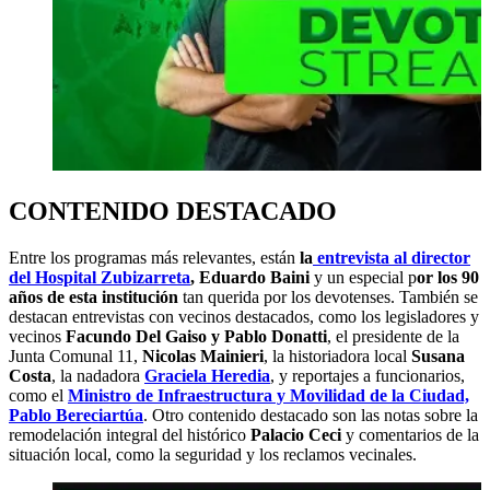
CONTENIDO DESTACADO
Entre los programas más relevantes, están
la
entrevista al director
del Hospital Zubizarreta
, Eduardo Baini
y un especial p
or los 90
años de esta institución
tan querida por los devotenses. También se
destacan entrevistas con vecinos destacados, como los legisladores y
vecinos
Facundo Del Gaiso y Pablo Donatti
, el presidente de la
Junta Comunal 11,
Nicolas Mainieri
, la historiadora local
Susana
Costa
, la nadadora
Graciela Heredia
, y reportajes a funcionarios,
como el
Ministro de Infraestructura y Movilidad de la Ciudad,
Pablo Bereciartúa
. Otro contenido destacado son las notas sobre la
remodelación integral del histórico
Palacio Ceci
y comentarios de la
situación local, como la seguridad y los reclamos vecinales.