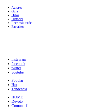
Autores
Guía
Datos
Historial
Leer más tarde
Favoritos
instagram
facebook
twitter
youtube
Popular
Hot
Tendencia
HOME
Devoto
Comuna 11