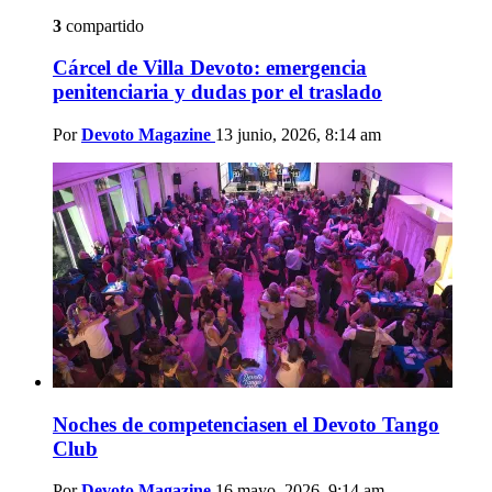
3
compartido
Cárcel de Villa Devoto: emergencia
penitenciaria y dudas por el traslado
Por
Devoto Magazine
13 junio, 2026, 8:14 am
Noches de competenciasen el Devoto Tango
Club
Por
Devoto Magazine
16 mayo, 2026, 9:14 am