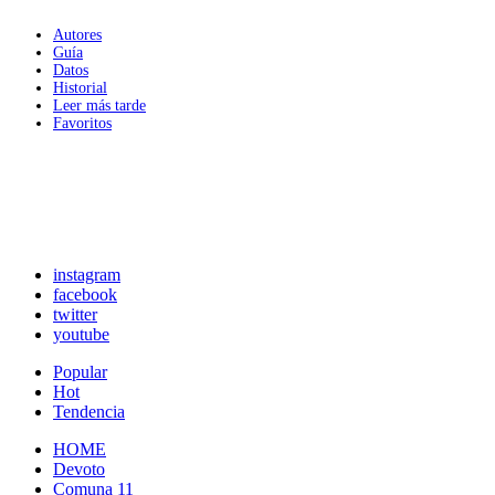
Autores
Guía
Datos
Historial
Leer más tarde
Favoritos
instagram
facebook
twitter
youtube
Popular
Hot
Tendencia
HOME
Devoto
Comuna 11