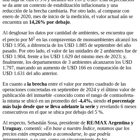
se da ante un contexto de estabilización inflacionaria y una
reducción de la brecha cambiaria. Por otro lado, al comparar con
enero de 2020, mes de inicio de la medición, el valor actual aún se
encuentra un
14,26% por debajo
.
Al desglosar los datos por cantidad de ambientes, se encuentra que
2
el precio por M
en las compraventas de monoambientes alcanzó los
U$D 1.956, a diferencia de los U$D 1.885 de septiembre del año
pasado. Por otro lado, el valor de las unidades de 2 ambientes fue de
U$D 1.904, frente a los U$D 1.629 del mismo mes de 2023; y,
finalmente, los departamentos de 3 ambientes alcanzaron los U$D
1.797, marcando un aumento de U$D 166 en comparación de los
U$D 1.631 del año anterior.
En cuanto a
la brecha
entre el valor por metro cuadrado de las
operaciones concretadas en septiembre de 2024 y el último valor de
publicación del inmueble -conocido como el rango de contraoferta-
la misma se ubicó en un promedio del
-4,4%,
siendo
el porcentaje
más bajo desde que se lleva adelante la serie
y revelando 6 meses
consecutivos en el que se ubica por debajo del 5 %.
Al respecto, Sebastián Sosa, presidente de
RE/MAX Argentina y
Uruguay
, comentó:
«En base a nuestro Índice, notamos que los
precios están empezando a acomodarse, lo que podría
interpretarse, a su vez, como un sinceramiento de los