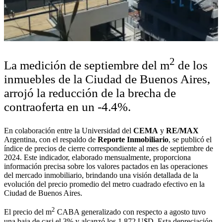
2
La medición de septiembre del m
de los
inmuebles de la Ciudad de Buenos Aires,
arrojó la reducción de la brecha de
contraoferta en un -4.4%.
En colaboración entre la Universidad del
CEMA
y
RE/MAX
Argentina, con el respaldo de
Reporte Inmobiliario
, se publicó el
índice de precios de cierre correspondiente al mes de septiembre de
2024. Este indicador, elaborado mensualmente, proporciona
información precisa sobre los valores pactados en las operaciones
del mercado inmobiliario, brindando una visión detallada de la
evolución del precio promedio del metro cuadrado efectivo en la
Ciudad de Buenos Aires.
2
El precio del m
CABA generalizado con respecto a agosto tuvo
una baja de casi el 3% y alcanzó los 1.872 U$D. Esta depreciación