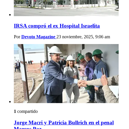
IRSA compró el ex Hospital Israelita
Por
Devoto Magazine
23 noviembre, 2025, 9:06 am
1
compartido
Jorge Macri y Patricia Bullrich en el penal
Marcos Paz