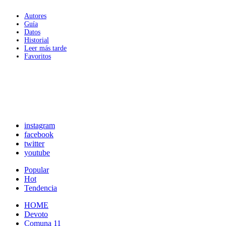
Autores
Guía
Datos
Historial
Leer más tarde
Favoritos
instagram
facebook
twitter
youtube
Popular
Hot
Tendencia
HOME
Devoto
Comuna 11