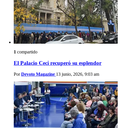
1
compartido
El Palacio Ceci recuperó su esplendor
Por
Devoto Magazine
13 junio, 2026, 9:03 am