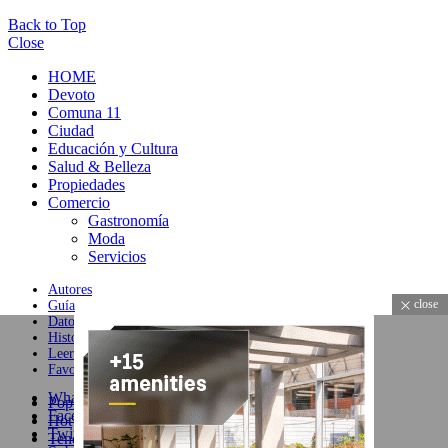
Back to Top
Close
HOME
Devoto
Comuna 11
Ciudad
Educación y Cultura
Salud & Belleza
Propiedades
Comercio
Gastronomía
Moda
Servicios
Autores
close
Guía
Datos
Historial
Leer más tarde
Favoritos
WhatsApp
Popular
Facebook
Hot
Twitter
Tendencia