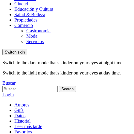
Ciudad
Educación y Cultura
Salud & Belleza
Propiedades
Comercio
Gastronomía
Moda
Servicios
Switch skin
Switch to the dark mode that's kinder on your eyes at night time.
Switch to the light mode that's kinder on your eyes at day time.
Buscar
Search
Search
for:
Login
Autores
Guía
Datos
Historial
Leer más tarde
Favoritos