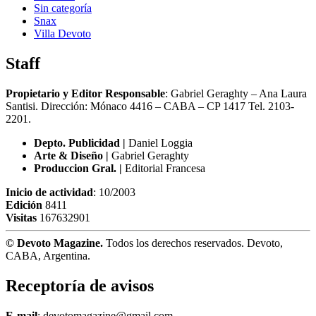
Sin categoría
Snax
Villa Devoto
Staff
Propietario y Editor Responsable
: Gabriel Geraghty – Ana Laura
Santisi. Dirección: Mónaco 4416 – CABA – CP 1417
Tel. 2103-
2201.
Depto. Publicidad |
Daniel Loggia
Arte & Diseño |
Gabriel Geraghty
Produccion Gral. |
Editorial Francesa
Inicio de actividad
: 10/2003
Edición
8411
Visitas
167632901
© Devoto Magazine.
Todos los derechos reservados. Devoto,
CABA, Argentina.
Receptoría de avisos
E-mail
: devotomagazine@gmail.com