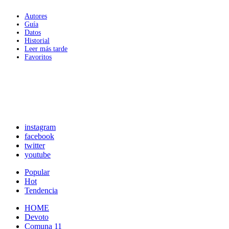
Autores
Guía
Datos
Historial
Leer más tarde
Favoritos
instagram
facebook
twitter
youtube
Popular
Hot
Tendencia
HOME
Devoto
Comuna 11