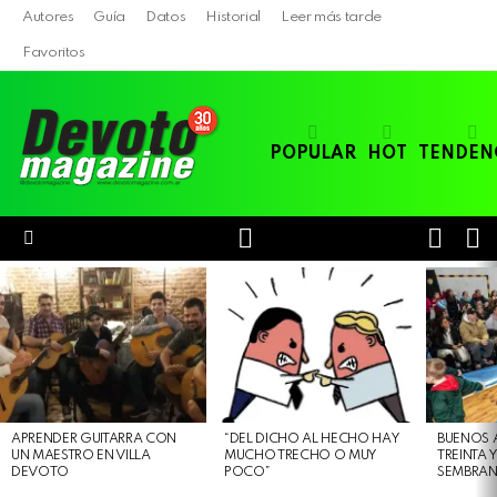
Autores
Guía
Datos
Historial
Leer más tarde
Favoritos
POPULAR
HOT
TENDEN
LOGIN
B
SWITC
SKIN
Menu
LATEST
STORIES
APRENDER GUITARRA CON
“DEL DICHO AL HECHO HAY
BUENOS 
UN MAESTRO EN VILLA
MUCHO TRECHO O MUY
TREINTA 
DEVOTO
POCO”
SEMBRAN