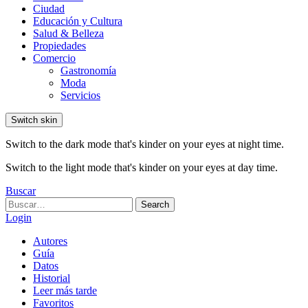
Ciudad
Educación y Cultura
Salud & Belleza
Propiedades
Comercio
Gastronomía
Moda
Servicios
Switch skin
Switch to the dark mode that's kinder on your eyes at night time.
Switch to the light mode that's kinder on your eyes at day time.
Buscar
Search
Search
for:
Login
Autores
Guía
Datos
Historial
Leer más tarde
Favoritos