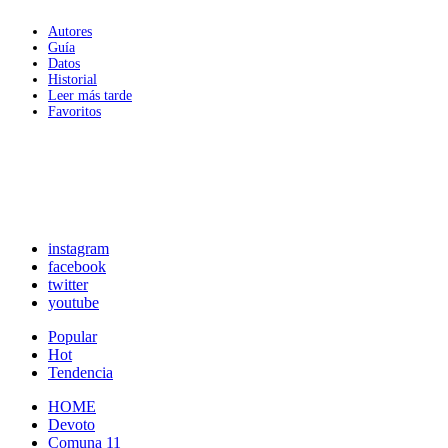
Autores
Guía
Datos
Historial
Leer más tarde
Favoritos
instagram
facebook
twitter
youtube
Popular
Hot
Tendencia
HOME
Devoto
Comuna 11