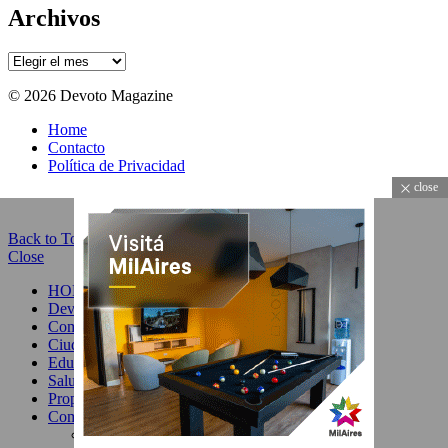
Archivos
Archivos
© 2026 Devoto Magazine
Home
Contacto
Política de Privacidad
close
Back to Top
Close
HOME
Devoto
Comuna 11
Ciudad
Educación y Cultura
Salud & Belleza
Propiedades
Comercio
Gastronomía