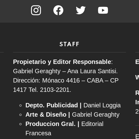
instagram
facebook
twitter
youtube
STAFF
Propietario y Editor Responsable
:
E
Gabriel Geraghty – Ana Laura Santisi.
Dirección: Mónaco 4416 – CABA – CP
1417
Tel. 2103-2201.
R
I
Depto. Publicidad |
Daniel Loggia
2
Arte & Diseño |
Gabriel Geraghty
Produccion Gral. |
Editorial
Francesa
E