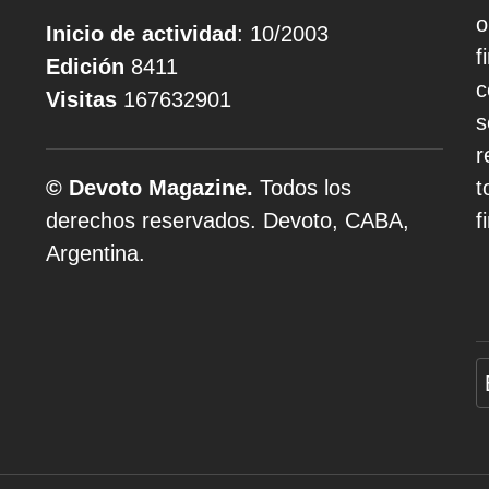
o
Inicio de actividad
: 10/2003
f
Edición
8411
c
Visitas
167632901
s
r
© Devoto Magazine.
Todos los
t
derechos reservados. Devoto, CABA,
f
Argentina.
A