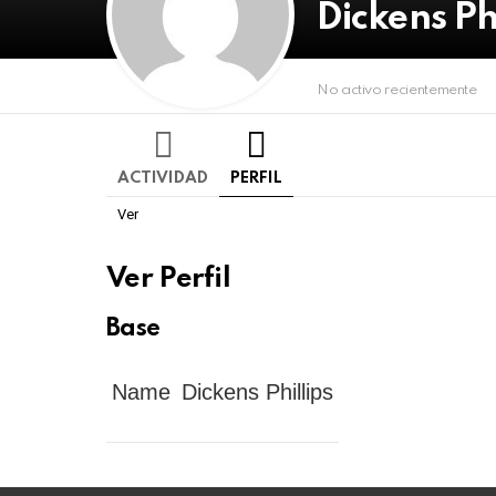
06
Dickens Phi
de
agosto
de
No activo recientemente
2026
ACTIVIDAD
PERFIL
Ver
Ver Perfil
Base
Name
Dickens Phillips