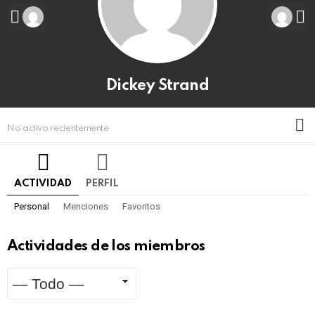
Dickey Strand
M
No activo recientemente
ACTIVIDAD
PERFIL
Personal
Menciones
Favoritos
Actividades de los miembros
Mostrar:
RSS