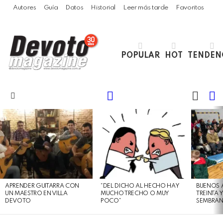
Autores
Guía
Datos
Historial
Leer más tarde
Favoritos
POPULAR
HOT
TENDEN
LOGIN
B
SWITC
SKIN
Menu
LATEST
STORIES
APRENDER GUITARRA CON
“DEL DICHO AL HECHO HAY
BUENOS 
UN MAESTRO EN VILLA
MUCHO TRECHO O MUY
TREINTA 
DEVOTO
POCO”
SEMBRAN